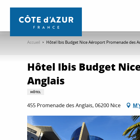
Aller
au
contenu
principal
Accueil
Hôtel Ibis Budget Nice Aéroport Promenade des An
Hôtel Ibis Budget Ni
Anglais
HÔTEL
455 Promenade des Anglais, 06200 Nice
M'