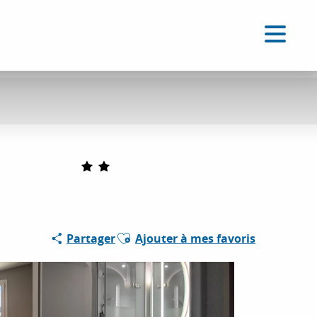
FR
Accessibilité
Recherche
Voir les favoris
Ajouter aux favoris
Partager
Ajouter à mes favoris