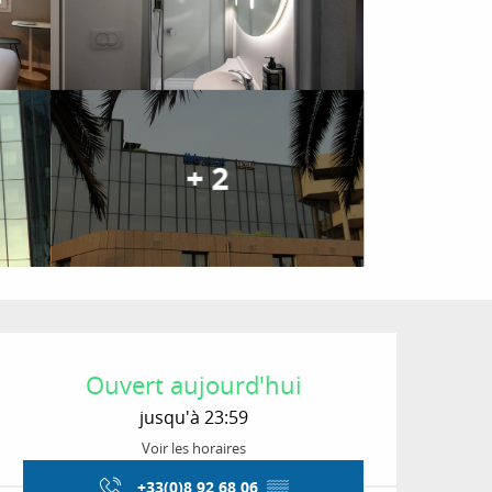
+ 2
Ouverture et coordon
Ouvert aujourd'hui
jusqu'à 23:59
Voir les horaires
+33(0)8 92 68 06
▒▒