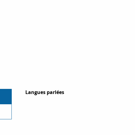
Langues parlées
Langues parlées