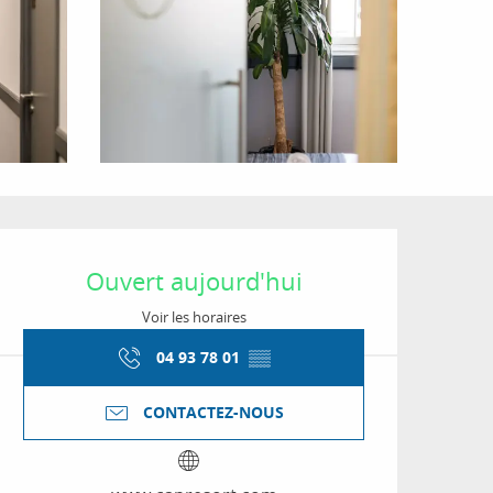
Ouverture et coordon
Ouvert aujourd'hui
Voir les horaires
04 93 78 01
▒▒
CONTACTEZ-NOUS