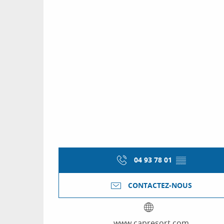
04 93 78 01
▒▒
CONTACTEZ-NOUS
www.capresort.com