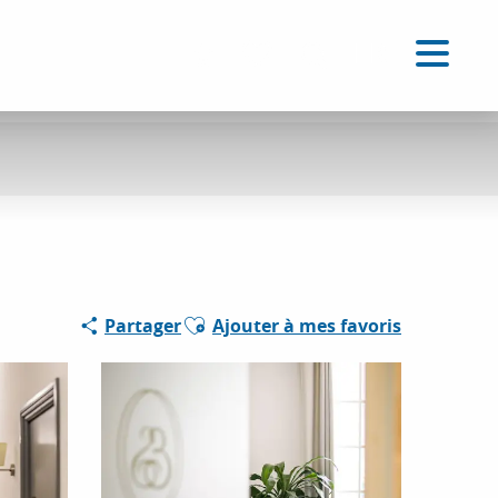
FR
Accessibilité
Recherche
Voir les favoris
Ajouter aux favoris
Partager
Ajouter à mes favoris