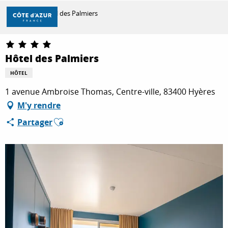
Aller
Accueil
Hôtel des Palmiers
au
contenu
principal
DÉCOUVRIR
Hôtel des Palmiers
HÔTEL
À FAIRE
1 avenue Ambroise Thomas, Centre-ville, 83400 Hyères
M'y rendre
Ajouter aux favoris
Partager
SÉJOURNER