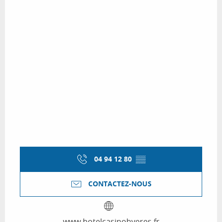
04 94 12 80
▒▒
CONTACTEZ-NOUS
www.hotelcasinohyeres.fr