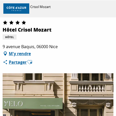
Aller
Accueil
Hôtel Crisol Mozart
au
contenu
principal
DÉCOUVRIR
Hôtel Crisol Mozart
HÔTEL
À FAIRE
9 avenue Baquis, 06000 Nice
M'y rendre
Ajouter aux favoris
Partager
SÉJOURNER