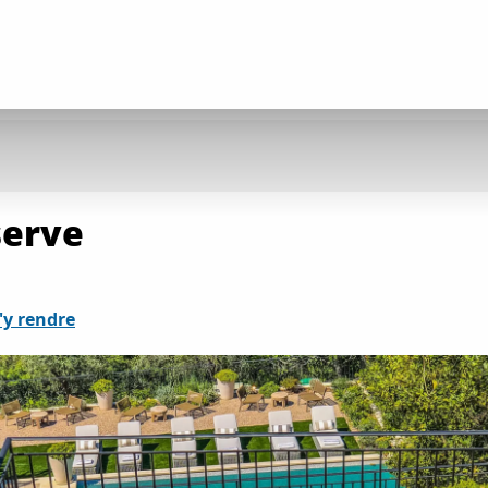
serve
'y rendre