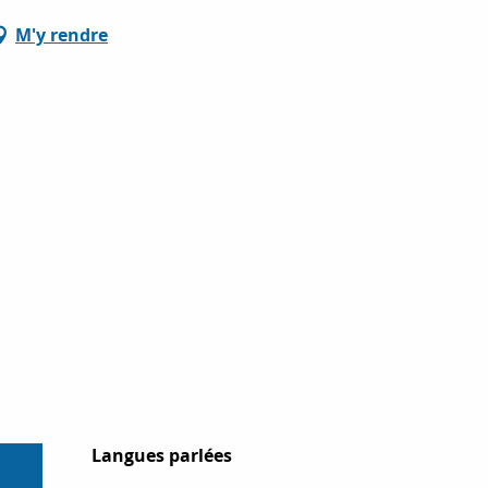
M'y rendre
Langues parlées
Langues parlées