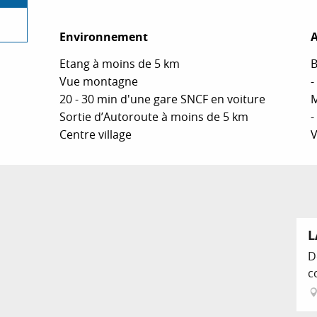
Environnement
Environnement
A
A
Etang à moins de 5 km
B
Vue montagne
-
20 - 30 min d'une gare SNCF en voiture
M
Sortie d’Autoroute à moins de 5 km
-
Centre village
V
L
D
c