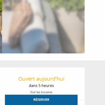
Ouverture et coordon
Ouvert aujourd'hui
dans 5 heures
Voir les horaires
RÉSERVER