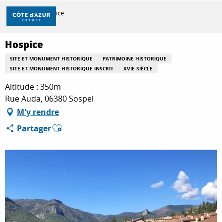
Aller
Accueil
Hospice
au
contenu
principal
Hospice
DÉCOUVRIR
SITE ET MONUMENT HISTORIQUE
PATRIMOINE HISTORIQUE
SITE ET MONUMENT HISTORIQUE INSCRIT
XVIE SIÈCLE
À FAIRE
Altitude : 350m
Rue Auda, 06380 Sospel
M'y rendre
SÉJOURNER
Ajouter aux favoris
Partager