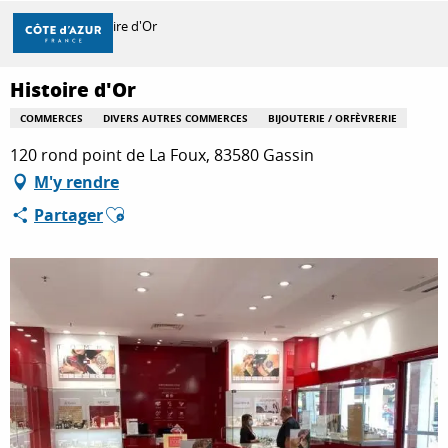
Aller
Accueil
Histoire d'Or
au
contenu
principal
Histoire d'Or
DÉCOUVRIR
COMMERCES
DIVERS AUTRES COMMERCES
BIJOUTERIE / ORFÈVRERIE
120 rond point de La Foux, 83580 Gassin
À FAIRE
M'y rendre
Ajouter aux favoris
Partager
SÉJOURNER