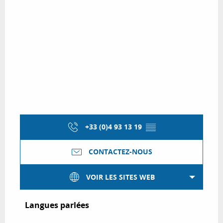
+33 (0)4 93 13 19
▒▒
CONTACTEZ-NOUS
VOIR LES SITES WEB
Langues parlées
Langues parlées