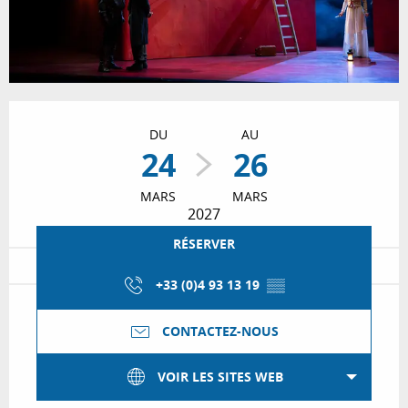
Ouverture et coordonnées
DU
AU
24
26
MARS
MARS
2027
RÉSERVER
+33 (0)4 93 13 19
▒▒
CONTACTEZ-NOUS
VOIR LES SITES WEB