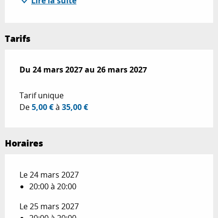
Lire la suite
Tarifs
Du
Du
24 mars 2027
24 mars 2027
au
au
26 mars 2027
26 mars 2027
Tarif unique
De
5,00 €
à
35,00 €
Horaires
Le 24 mars 2027
20:00 à 20:00
Le 25 mars 2027
20:00 à 20:00