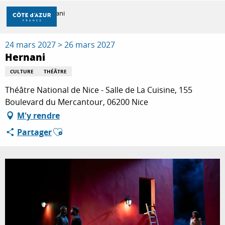
Aller
Accueil
Hernani
au
contenu
principal
24 mars 2027 > 26 mars 2027
DÉCOUVRIR
Hernani
CULTURE
THÉÂTRE
À FAIRE
Théâtre National de Nice - Salle de La Cuisine, 155
Boulevard du Mercantour, 06200 Nice
M'y rendre
SÉJOURNER
Ajouter aux favoris
Partager