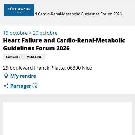
Aller
Accueil
au
Heart Failure and Cardio-Renal-Metabolic Guidelines Forum 2026
contenu
principal
DÉCOUVRIR
19 octobre > 20 octobre
Heart Failure and Cardio-Renal-Metabolic
Guidelines Forum 2026
À FAIRE
CONGRÈS
MÉDECINE
29 boulevard Franck Pilatte, 06300 Nice
SÉJOURNER
M'y rendre
Ajouter aux favoris
Partager