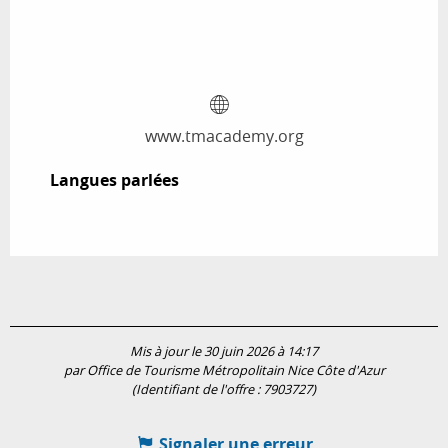
www.tmacademy.org
Langues parlées
Langues parlées
Mis à jour le 30 juin 2026 à 14:17
par Office de Tourisme Métropolitain Nice Côte d'Azur
(Identifiant de l'offre :
7903727
)
Signaler une erreur