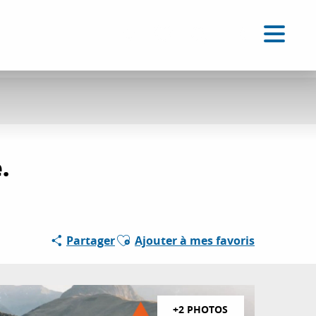
FR
Accessibilité
Recherche
Voir les favoris
.
Ajouter aux favoris
Partager
Ajouter à mes favoris
+2 PHOTOS