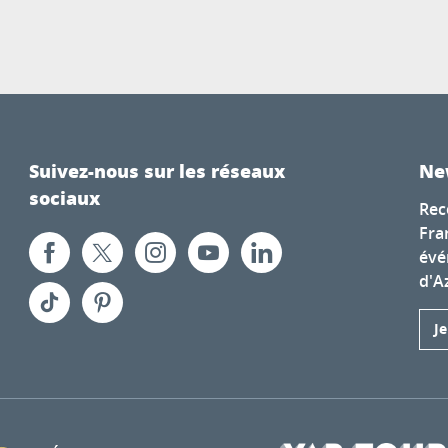
Suivez-nous sur les réseaux
Ne
sociaux
Rec
Fra
évé
d'A
J