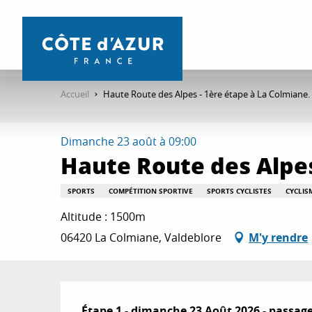
Aller
au
contenu
principal
Accueil
Haute Route des Alpes - 1ère étape à La Colmiane.
Dimanche 23 août à 09:00
Haute Route des Alpes
SPORTS
COMPÉTITION SPORTIVE
SPORTS CYCLISTES
CYCLIS
Altitude : 1500m
06420 La Colmiane, Valdeblore
M'y rendre
Description
Étape 1 - dimanche 23 Août 2026 - passage