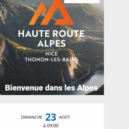
Ouverture et coordon
23
DIMANCHE
AOÛT
à 09:00