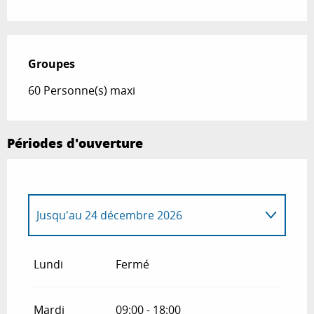
Groupes
Groupes
60 Personne(s) maxi
Périodes d'ouverture
Jusqu'au
24 décembre 2026
Du
2 janvier 2026
au
24 mai 2026
Lundi
Fermé
Du
26 décembre 2026
au
31 décembre
2026
Mardi
09:00 - 18:00