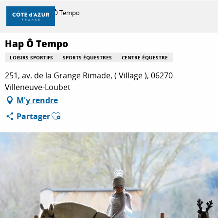
Aller
Accueil
Hap Ô Tempo
au
contenu
principal
Hap Ô Tempo
DÉCOUVRIR
LOISIRS SPORTIFS
SPORTS ÉQUESTRES
CENTRE ÉQUESTRE
251, av. de la Grange Rimade, ( Village ), 06270
À FAIRE
Villeneuve-Loubet
M'y rendre
Ajouter aux favoris
Partager
SÉJOURNER