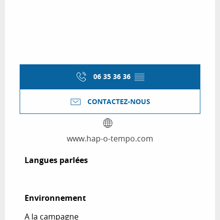
06 35 36 36
▒▒
CONTACTEZ-NOUS
www.hap-o-tempo.com
Langues parlées
Langues parlées
Environnement
Environnement
A la campagne