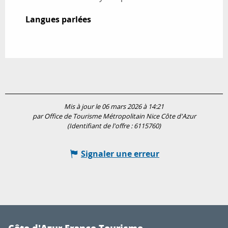
Langues parlées
Langues parlées
Mis à jour le 06 mars 2026 à 14:21
par Office de Tourisme Métropolitain Nice Côte d'Azur
(Identifiant de l'offre :
6115760
)
Signaler une erreur
Côte d'Azur France Tourisme