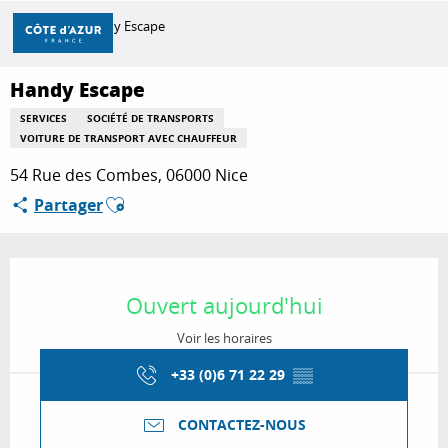
Aller
Accueil
Handy Escape
au
contenu
principal
Handy Escape
DÉCOUVRIR
SERVICES
SOCIÉTÉ DE TRANSPORTS
VOITURE DE TRANSPORT AVEC CHAUFFEUR
À FAIRE
54 Rue des Combes, 06000 Nice
Ajouter aux favoris
Partager
SÉJOURNER
Ouverture et coordonnées
Ouvert aujourd'hui
Voir les horaires
+33 (0)6 71 22 29
▒▒
CONTACTEZ-NOUS