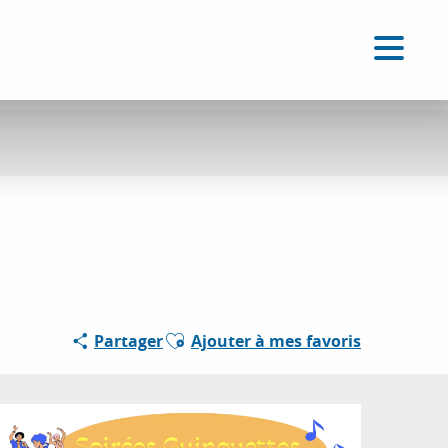
FR
Accessibilité
Recherche
Voir les favoris
Ajouter aux favoris
Partager
Ajouter à mes favoris