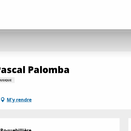
Pascal Palomba
MUSIQUE
M'y rendre
 Roquebillière.