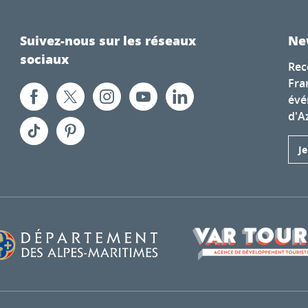
Suivez-nous sur les réseaux
Ne
sociaux
Rec
Fra
évé
d'A
J