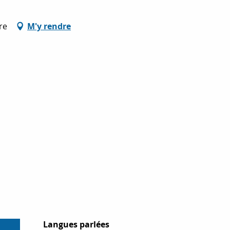
re
M'y rendre
Langues parlées
Langues parlées