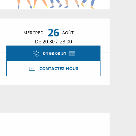
Ouverture et coordon
26
MERCREDI
AOÛT
De 20:30 à 23:00
04 93 03 51
▒▒
CONTACTEZ-NOUS