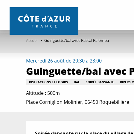
Aller
au
contenu
principal
Accueil
Guinguette/bal avec Pascal Palomba
Mercredi 26 août de 20:30 à 23:00
Guinguette/bal avec 
DISTRACTIONS ET LOISIRS
BAL
SOIRÉE DANSANTE
DIVERS 
Altitude : 500m
Place Corniglion Molinier, 06450 Roquebillière
Description
Soirée dansante sur la place du village de