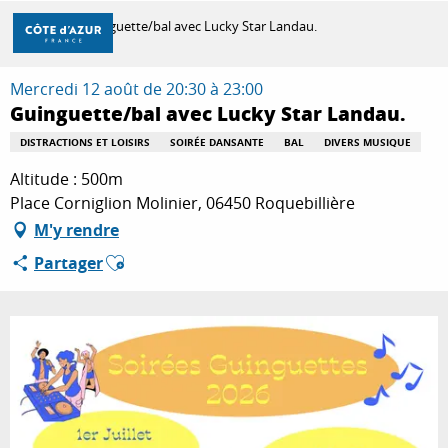
Aller
Accueil
Guinguette/bal avec Lucky Star Landau.
au
contenu
principal
Mercredi 12 août de 20:30 à 23:00
DÉCOUVRIR
Guinguette/bal avec Lucky Star Landau.
DISTRACTIONS ET LOISIRS
SOIRÉE DANSANTE
BAL
DIVERS MUSIQUE
À FAIRE
Altitude : 500m
Place Corniglion Molinier, 06450 Roquebillière
M'y rendre
SÉJOURNER
Ajouter aux favoris
Partager