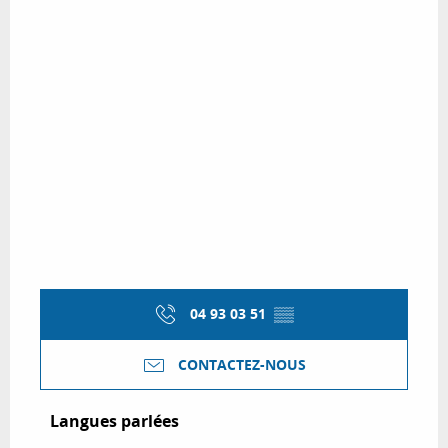
04 93 03 51
▒▒
CONTACTEZ-NOUS
Langues parlées
Langues parlées