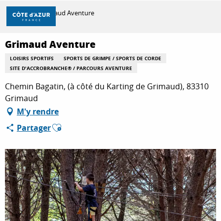
Aller
Accueil
Grimaud Aventure
au
contenu
principal
Grimaud Aventure
DÉCOUVRIR
LOISIRS SPORTIFS
SPORTS DE GRIMPE / SPORTS DE CORDE
SITE D'ACCROBRANCHE® / PARCOURS AVENTURE
À FAIRE
Chemin Bagatin, (à côté du Karting de Grimaud), 83310
Grimaud
M'y rendre
SÉJOURNER
Ajouter aux favoris
Partager