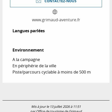
CONTACTEZ-NOUS
www.grimaud-aventure.fr
Langues parlées
Langues parlées
Environnement
Environnement
A la campagne
En périphérie de la ville
Piste/parcours cyclable à moins de 500 m
Mis à jour le 13 juillet 2026 à 11:51
par Office de tourisme de Grimaud