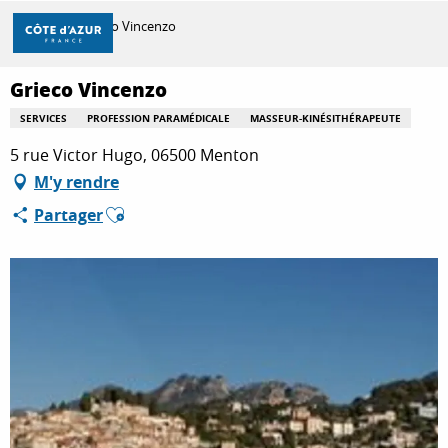
Aller
Accueil
Grieco Vincenzo
au
contenu
principal
Grieco Vincenzo
DÉCOUVRIR
SERVICES
PROFESSION PARAMÉDICALE
MASSEUR-KINÉSITHÉRAPEUTE
5 rue Victor Hugo, 06500 Menton
À FAIRE
M'y rendre
Ajouter aux favoris
Partager
SÉJOURNER