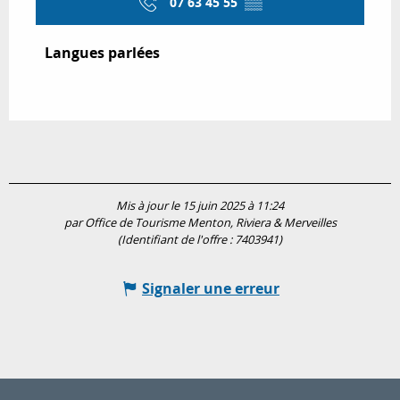
07 63 45 55
▒▒
Langues parlées
Langues parlées
Mis à jour le 15 juin 2025 à 11:24
par Office de Tourisme Menton, Riviera & Merveilles
(Identifiant de l'offre :
7403941
)
Signaler une erreur