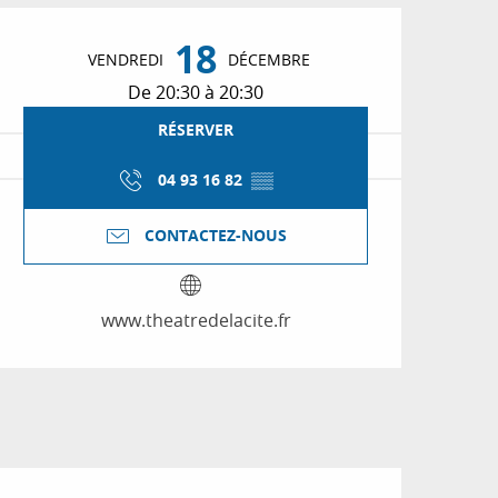
Ouverture et coordon
18
VENDREDI
DÉCEMBRE
De 20:30 à 20:30
RÉSERVER
04 93 16 82
▒▒
CONTACTEZ-NOUS
www.theatredelacite.fr