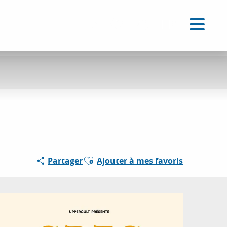
FR
Accessibilité
Recherche
Voir les favoris
Ajouter aux favoris
Partager
Ajouter à mes favoris