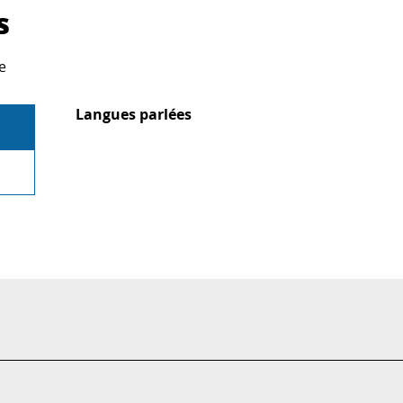
s
e
Langues parlées
Langues parlées