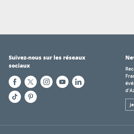
Suivez-nous sur les réseaux
Ne
sociaux
Rec
Fra
évé
d'A
J