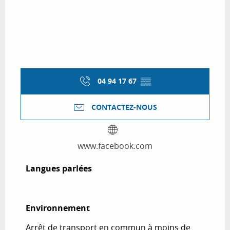
04 94 17 67
▒▒
CONTACTEZ-NOUS
www.facebook.com
Langues parlées
Langues parlées
Environnement
Environnement
Arrêt de transport en commun à moins de