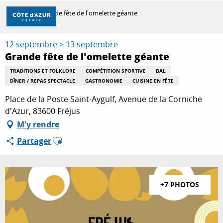
Aller
Accueil
Grande fête de l'omelette géante
au
contenu
principal
12 septembre > 13 septembre
DÉCOUVRIR
Grande fête de l'omelette géante
TRADITIONS ET FOLKLORE
COMPÉTITION SPORTIVE
BAL
DÎNER / REPAS SPECTACLE
GASTRONOMIE
CUISINE EN FÊTE
À FAIRE
Place de la Poste Saint-Aygulf, Avenue de la Corniche
d'Azur, 83600 Fréjus
SÉJOURNER
M'y rendre
Ajouter aux favoris
Partager
+7 PHOTOS