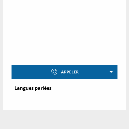
APPELER
Langues parlées
Langues parlées