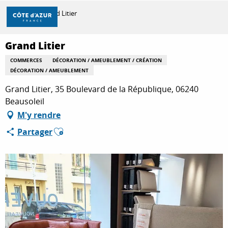
Aller
Accueil
Grand Litier
au
contenu
principal
Grand Litier
DÉCOUVRIR
COMMERCES
DÉCORATION / AMEUBLEMENT / CRÉATION
DÉCORATION / AMEUBLEMENT
À FAIRE
Grand Litier, 35 Boulevard de la République, 06240
Beausoleil
M'y rendre
SÉJOURNER
Ajouter aux favoris
Partager