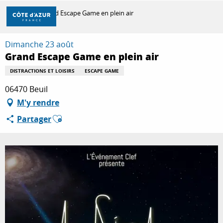
Aller
Accueil
Grand Escape Game en plein air
au
contenu
principal
Dimanche 23 août
DÉCOUVRIR
Grand Escape Game en plein air
DISTRACTIONS ET LOISIRS
ESCAPE GAME
À FAIRE
06470 Beuil
M'y rendre
Ajouter aux favoris
Partager
SÉJOURNER