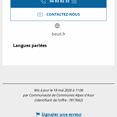
04 93 02 32
▒▒
CONTACTEZ-NOUS
beuil.fr
Langues parlées
Langues parlées
Mis à jour le 18 mai 2026 à 11:06
par Communauté de Communes Alpes d'Azur
(Identifiant de l'offre :
7817662
)
Signaler une erreur