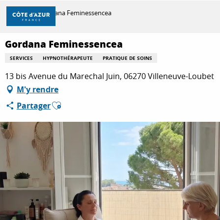
Aller
Accueil
Gordana Feminessencea
au
contenu
principal
Gordana Feminessencea
DÉCOUVRIR
SERVICES
HYPNOTHÉRAPEUTE
PRATIQUE DE SOINS
13 bis Avenue du Marechal Juin, 06270 Villeneuve-Loubet
À FAIRE
M'y rendre
Ajouter aux favoris
Partager
SÉJOURNER