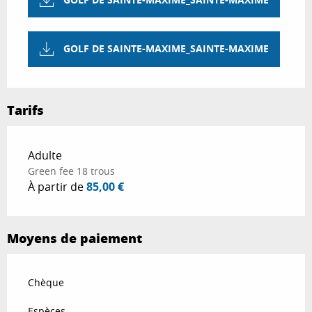
GOLF DE SAINTE-MAXIME_SAINTE-MAXIME
Tarifs
Tarifs 2026
Adulte
Green fee 18 trous
À partir de
85,00 €
Moyens de paiement
Chèque
Espèces