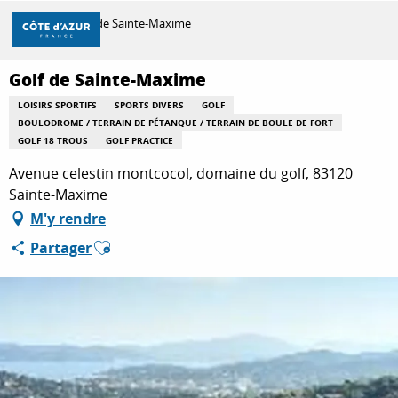
Aller
Accueil
Golf de Sainte-Maxime
au
contenu
principal
Golf de Sainte-Maxime
DÉCOUVRIR
LOISIRS SPORTIFS
SPORTS DIVERS
GOLF
BOULODROME / TERRAIN DE PÉTANQUE / TERRAIN DE BOULE DE FORT
GOLF 18 TROUS
GOLF PRACTICE
À FAIRE
Avenue celestin montcocol, domaine du golf, 83120
Sainte-Maxime
M'y rendre
SÉJOURNER
Ajouter aux favoris
Partager