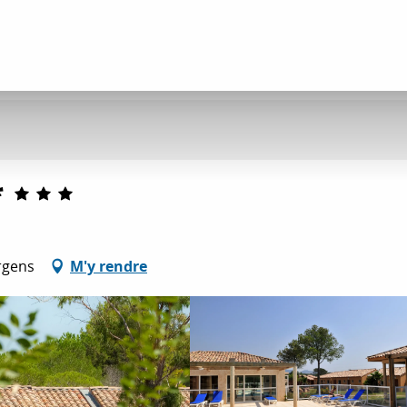
*
rgens
M'y rendre