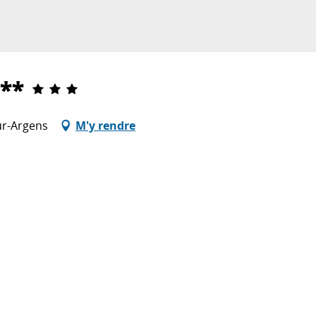
***
ur-Argens
M'y rendre