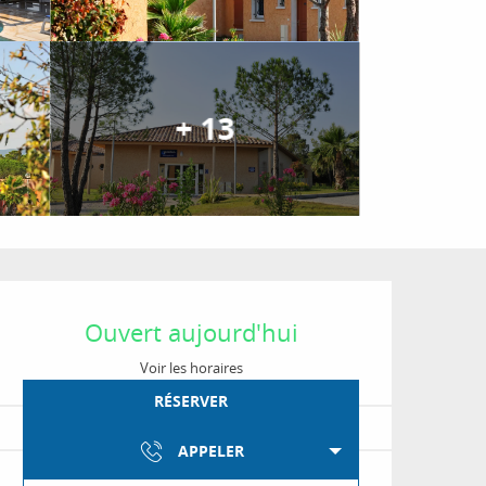
+ 13
Ouverture et coordon
Ouvert aujourd'hui
Voir les horaires
RÉSERVER
APPELER