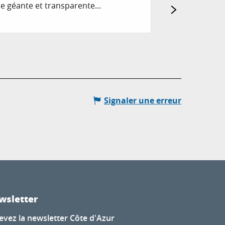
e géante et transparente...
Bienvenue chez P
Puget-sur-Argens
Signaler une erreur
wsletter
evez la newsletter Côte d'Azur