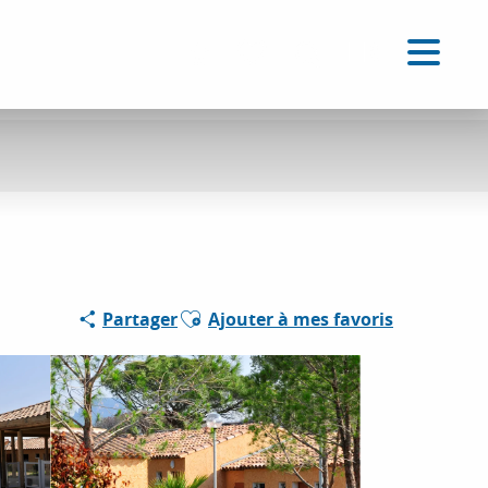
FR
Accessibilité
Recherche
Voir les favoris
Ajouter aux favoris
Partager
Ajouter à mes favoris