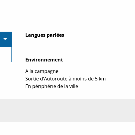
Langues parlées
Langues parlées
Environnement
Environnement
A la campagne
Sortie d’Autoroute à moins de 5 km
En périphérie de la ville