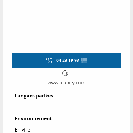
04 23 19 98
▒▒
www.planity.com
Langues parlées
Langues parlées
Environnement
Environnement
En ville