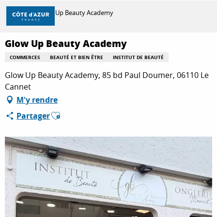
Aller
Accueil
Glow Up Beauty Academy
au
contenu
principal
Glow Up Beauty Academy
DÉCOUVRIR
COMMERCES
BEAUTÉ ET BIEN ÊTRE
INSTITUT DE BEAUTÉ
Glow Up Beauty Academy, 85 bd Paul Doumer, 06110 Le
À FAIRE
Cannet
M'y rendre
Ajouter aux favoris
Partager
SÉJOURNER