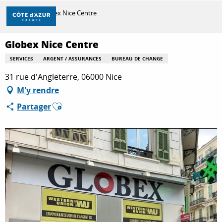
Aller
Accueil
Globex Nice Centre
au
contenu
principal
Globex Nice Centre
DÉCOUVRIR
SERVICES
ARGENT / ASSURANCES
BUREAU DE CHANGE
31 rue d'Angleterre, 06000 Nice
À FAIRE
M'y rendre
Ajouter aux favoris
Partager
SÉJOURNER