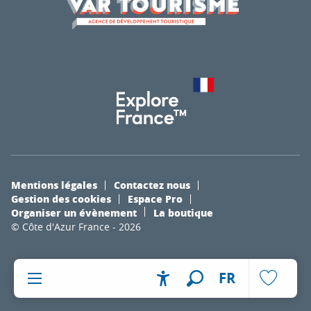
Mentions légales
Contactez nous
Gestion des cookies
Espace Pro
Organiser un évènement
La boutique
© Côte d'Azur France - 2026
FR
Accessibilité
Recherche
Voir les fa