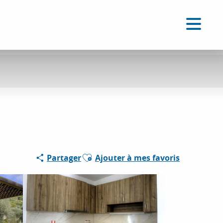
FR
Accessibilité
Recherche
Voir les favoris
Ajouter aux favoris
Partager
Ajouter à mes favoris