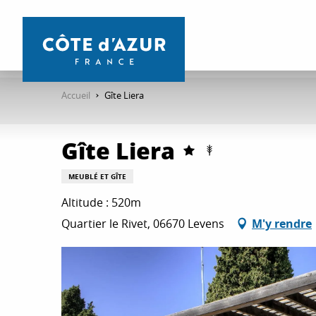
Aller
au
contenu
principal
Accueil
Gîte Liera
Gîte Liera
MEUBLÉ ET GÎTE
Altitude : 520m
Quartier le Rivet, 06670 Levens
M'y rendre