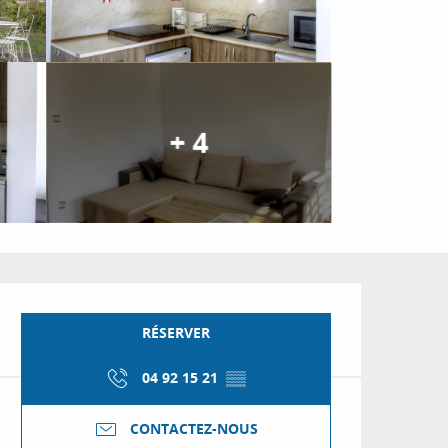
+ 4
Ouverture et coordon
RÉSERVER
04 92 15 21
▒▒
CONTACTEZ-NOUS