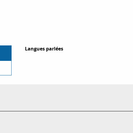
Langues parlées
Langues parlées