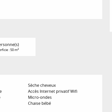
ersonne(s)
2
rficie : 50 m
Sèche cheveux
e
Accès Internet privatif Wifi
e
Micro-ondes
Chaise bébé