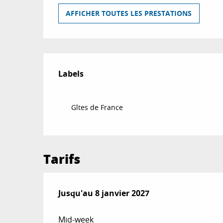
AFFICHER TOUTES LES PRESTATIONS
Offres de prestat
Labels
Labels
Gîtes de France
Tarifs
Du
Jusqu'au
20 décembre 2025
8 janvier 2027
au
8 janvier 2027
Mid-week