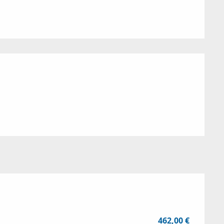
ions
462,00 €