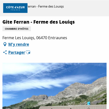
Aller
Accueil
Gite Ferran - Ferme des Louiqs
au
contenu
principal
Gite Ferran - Ferme des Louiqs
DÉCOUVRIR
CHAMBRE D'HÔTES
Ferme Les Louiqs, 06470 Entraunes
À FAIRE
M'y rendre
Ajouter aux favoris
Partager
SÉJOURNER