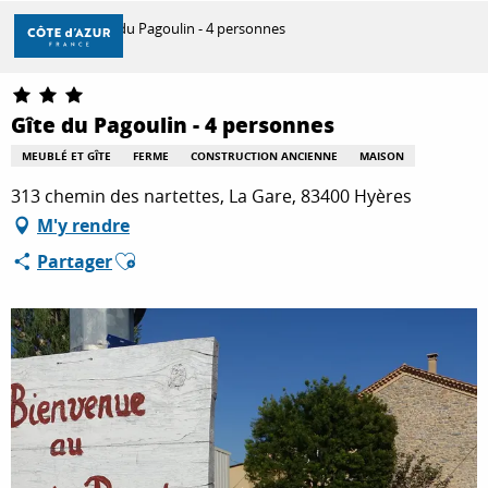
Aller
Accueil
Gîte du Pagoulin - 4 personnes
au
contenu
principal
DÉCOUVRIR
Gîte du Pagoulin - 4 personnes
MEUBLÉ ET GÎTE
FERME
CONSTRUCTION ANCIENNE
MAISON
À FAIRE
313 chemin des nartettes, La Gare, 83400 Hyères
M'y rendre
Ajouter aux favoris
Partager
SÉJOURNER