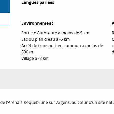
Langues parlées
Langues parlées
Environnement
Environnement
A
A
Sortie d’Autoroute à moins de 5 km
R
Lac ou plan d'eau à -5 km
M
Arrêt de transport en commun à moins de
c
500 m
d
Village à -2 km
 de l’Aréna à Roquebrune sur Argens, au cœur d’un site natu