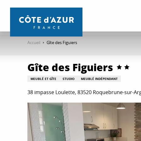
Aller
au
contenu
principal
Accueil
Gîte des Figuiers
Gîte des Figuiers
MEUBLÉ ET GÎTE
STUDIO
MEUBLÉ INDÉPENDANT
38 impasse Loulette, 83520 Roquebrune-sur-Ar