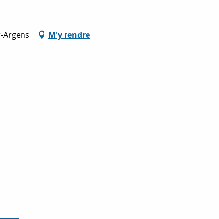
r-Argens
M'y rendre