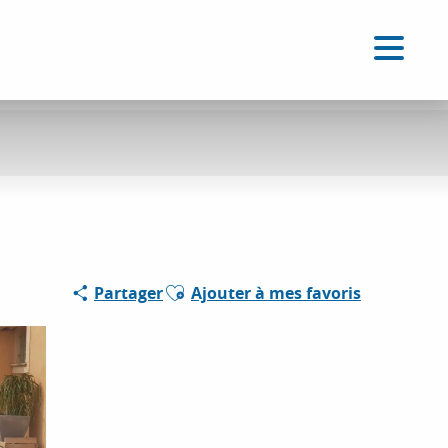
FR
Accessibilité
Recherche
Voir les favoris
Ajouter aux favoris
Partager
Ajouter à mes favoris