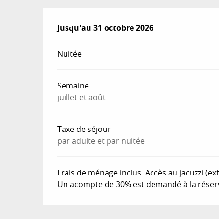
Du
Jusqu'au
1 avril 2026
31 octobre 2026
au
31 octobre 2026
Nuitée
Semaine
juillet et août
Taxe de séjour
par adulte et par nuitée
Frais de ménage inclus. Accès au jacuzzi (ext
Un acompte de 30% est demandé à la réserv