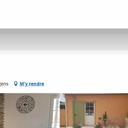
gens
M'y rendre