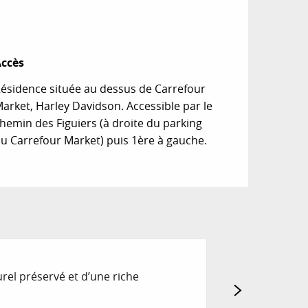
ccès
ccès
ésidence située au dessus de Carrefour
arket, Harley Davidson. Accessible par le
hemin des Figuiers (à droite du parking
u Carrefour Market) puis 1ère à gauche.
LA MAISON DU
rel préservé et d’une riche
La Maison du Cho
juin 2015 au sein