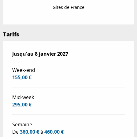
Gîtes de France
Tarifs
Du
Jusqu'au
20 décembre 2025
8 janvier 2027
au
8 janvier 2027
Week-end
155,00 €
Mid-week
295,00 €
Semaine
De
360,00 €
à
460,00 €