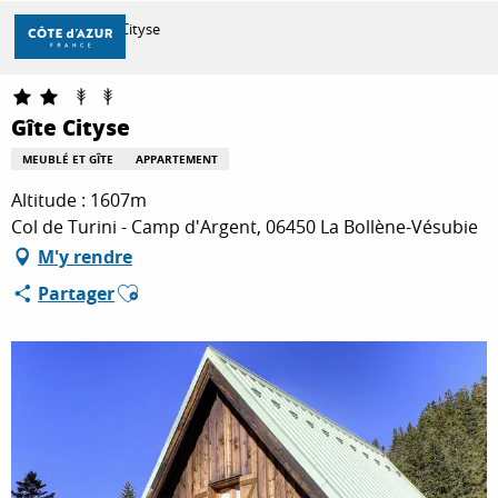
Aller
Accueil
Gîte Cityse
au
contenu
principal
DÉCOUVRIR
Gîte Cityse
MEUBLÉ ET GÎTE
APPARTEMENT
À FAIRE
Altitude : 1607m
Col de Turini - Camp d'Argent, 06450 La Bollène-Vésubie
M'y rendre
SÉJOURNER
Ajouter aux favoris
Partager