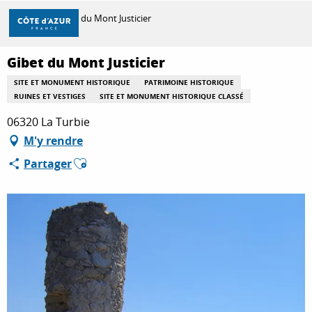
Aller
Accueil
Gibet du Mont Justicier
au
contenu
principal
Gibet du Mont Justicier
DÉCOUVRIR
SITE ET MONUMENT HISTORIQUE
PATRIMOINE HISTORIQUE
RUINES ET VESTIGES
SITE ET MONUMENT HISTORIQUE CLASSÉ
À FAIRE
06320 La Turbie
M'y rendre
Ajouter aux favoris
Partager
SÉJOURNER