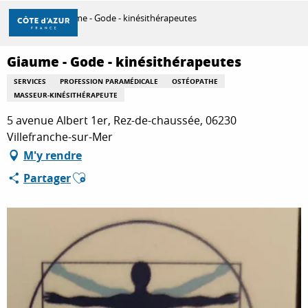
Aller
Accueil
Giaume - Gode - kinésithérapeutes
au
contenu
principal
Giaume - Gode - kinésithérapeutes
DÉCOUVRIR
SERVICES
PROFESSION PARAMÉDICALE
OSTÉOPATHE
MASSEUR-KINÉSITHÉRAPEUTE
À FAIRE
5 avenue Albert 1er, Rez-de-chaussée, 06230
Villefranche-sur-Mer
M'y rendre
SÉJOURNER
Ajouter aux favoris
Partager