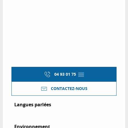
04 93 01 75
▒▒
CONTACTEZ-NOUS
Langues parlées
Langues parlées
Environnement
Environnement