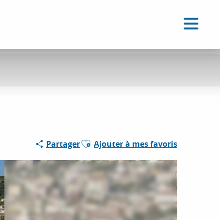
FR
Accessibilité
Recherche
Voir les favoris
Ajouter aux favoris
Partager
Ajouter à mes favoris