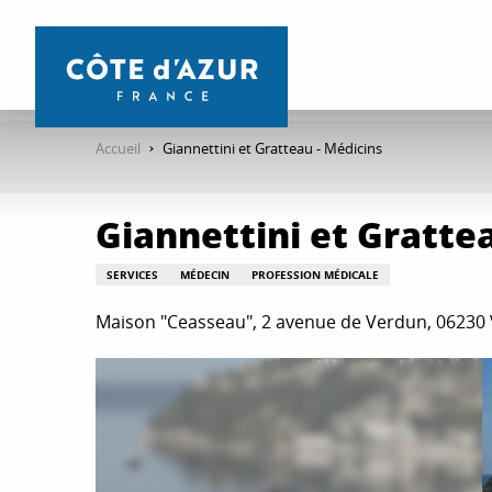
Aller
au
contenu
principal
Accueil
Giannettini et Gratteau - Médicins
Giannettini et Gratte
SERVICES
MÉDECIN
PROFESSION MÉDICALE
Maison "Ceasseau", 2 avenue de Verdun, 06230 