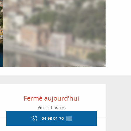
Ouverture et coordon
Fermé aujourd'hui
Voir les horaires
04 93 01 70
▒▒