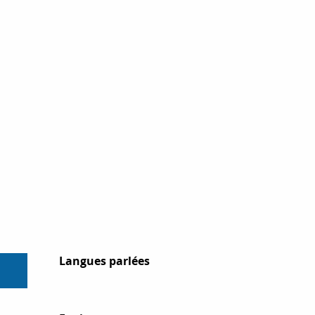
Langues parlées
Langues parlées