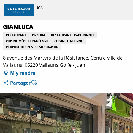
Aller
Accueil
GIANLUCA
au
contenu
principal
GIANLUCA
DÉCOUVRIR
RESTAURANT
PIZZERIA
RESTAURANT TRADITIONNEL
CUISINE MÉDITERRANÉENNE
CUISINE ITALIENNE
PROPOSE DES PLATS FAITS MAISON
À FAIRE
8 avenue des Martyrs de la Résistance, Centre-ville de
Vallauris, 06220 Vallauris Golfe - Juan
M'y rendre
SÉJOURNER
Ajouter aux favoris
Partager