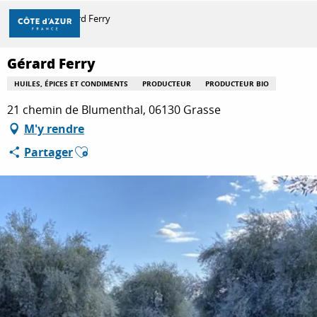
Aller
Accueil
Gérard Ferry
au
contenu
principal
Gérard Ferry
DÉCOUVRIR
HUILES, ÉPICES ET CONDIMENTS
PRODUCTEUR
PRODUCTEUR BIO
21 chemin de Blumenthal, 06130 Grasse
À FAIRE
M'y rendre
Ajouter aux favoris
Partager
SÉJOURNER