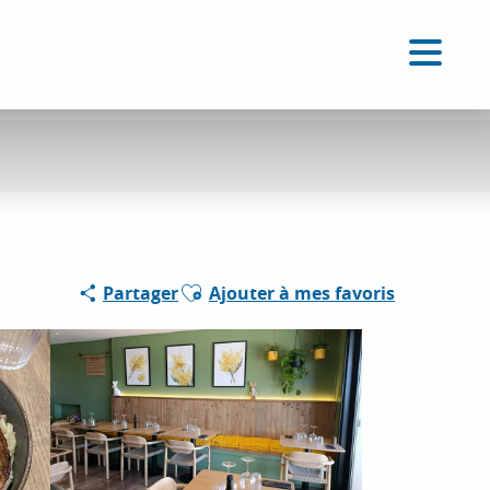
FR
Accessibilité
Recherche
Voir les favoris
Ajouter aux favoris
Partager
Ajouter à mes favoris