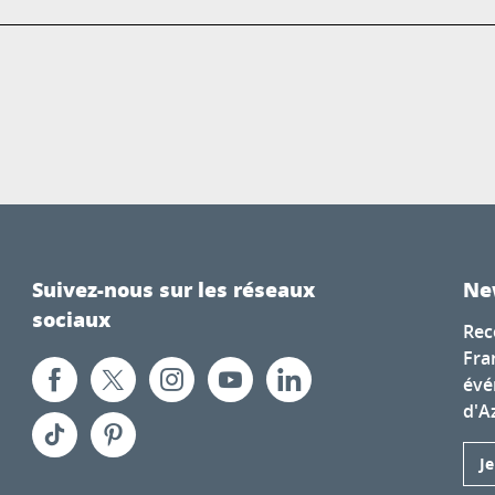
Suivez-nous sur les réseaux
Ne
sociaux
Rec
Fra
évé
d'A
J