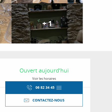
+ 1
Ouverture et coordon
Ouvert aujourd'hui
Voir les horaires
06 82 34 45
▒▒
CONTACTEZ-NOUS