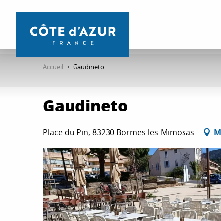
Aller
au
contenu
principal
Accueil
Gaudineto
Gaudineto
Place du Pin, 83230 Bormes-les-Mimosas
M