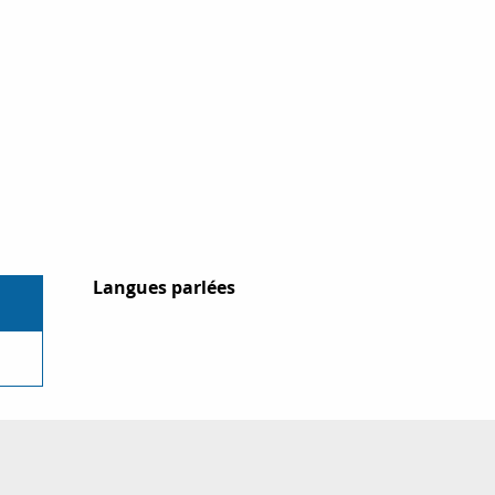
Langues parlées
Langues parlées