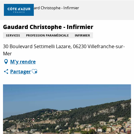
Aller
Accueil
Gaudard Christophe - Infirmier
au
contenu
principal
Gaudard Christophe - Infirmier
DÉCOUVRIR
SERVICES
PROFESSION PARAMÉDICALE
INFIRMIER
30 Boulevard Settimelli Lazare, 06230 Villefranche-sur-
À FAIRE
Mer
M'y rendre
Ajouter aux favoris
Partager
SÉJOURNER