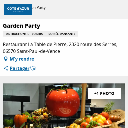
Aller
Accueil
Garden Party
au
contenu
principal
Garden Party
DÉCOUVRIR
DISTRACTIONS ET LOISIRS
SOIRÉE DANSANTE
Restaurant La Table de Pierre, 2320 route des Serres,
À FAIRE
06570 Saint-Paul-de-Vence
M'y rendre
Ajouter aux favoris
Partager
SÉJOURNER
+1 PHOTO