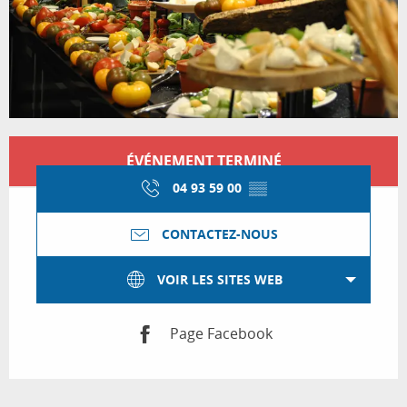
Ouverture et coordonnées
ÉVÉNEMENT TERMINÉ
04 93 59 00
▒▒
CONTACTEZ-NOUS
VOIR LES SITES WEB
Page Facebook