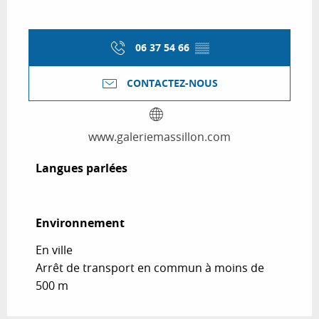
06 37 54 66
▒▒
CONTACTEZ-NOUS
www.galeriemassillon.com
Langues parlées
Langues parlées
Environnement
Environnement
En ville
Arrêt de transport en commun à moins de
500 m