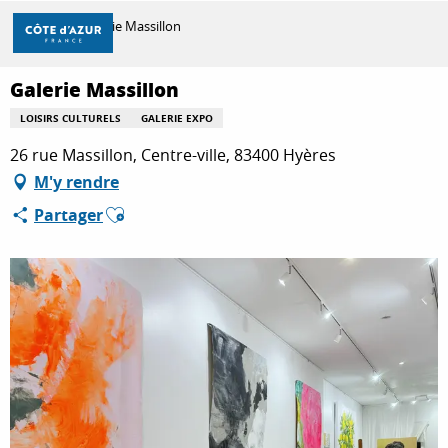
Aller
Accueil
Galerie Massillon
au
contenu
principal
Galerie Massillon
DÉCOUVRIR
LOISIRS CULTURELS
GALERIE EXPO
26 rue Massillon, Centre-ville, 83400 Hyères
À FAIRE
M'y rendre
Ajouter aux favoris
Partager
SÉJOURNER