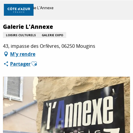
Aller
Accueil
Galerie L'Annexe
au
contenu
principal
Galerie L'Annexe
DÉCOUVRIR
LOISIRS CULTURELS
GALERIE EXPO
43, impasse des Orfèvres, 06250 Mougins
À FAIRE
M'y rendre
Ajouter aux favoris
Partager
SÉJOURNER