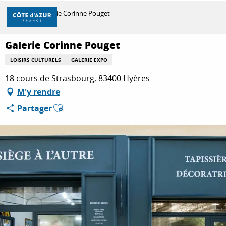
Aller
Accueil
Galerie Corinne Pouget
au
contenu
principal
Galerie Corinne Pouget
DÉCOUVRIR
LOISIRS CULTURELS
GALERIE EXPO
18 cours de Strasbourg, 83400 Hyères
À FAIRE
M'y rendre
Ajouter aux favoris
Partager
SÉJOURNER