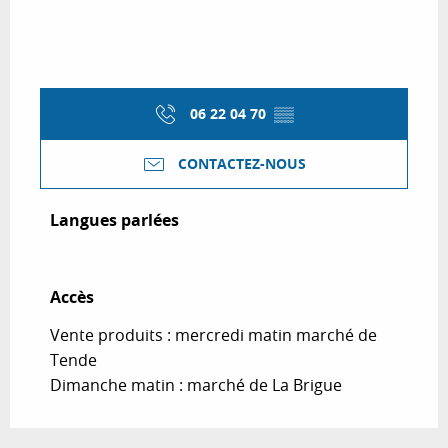
06 22 04 70
▒▒
CONTACTEZ-NOUS
Langues parlées
Langues parlées
Accès
Accès
Vente produits : mercredi matin marché de
Tende
Dimanche matin : marché de La Brigue