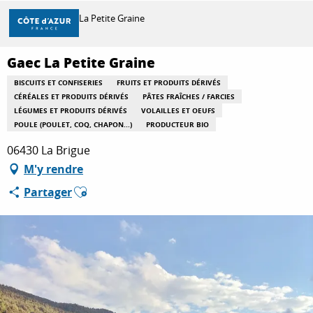
Aller
Accueil
Gaec La Petite Graine
au
contenu
principal
Gaec La Petite Graine
DÉCOUVRIR
BISCUITS ET CONFISERIES
FRUITS ET PRODUITS DÉRIVÉS
CÉRÉALES ET PRODUITS DÉRIVÉS
PÂTES FRAÎCHES / FARCIES
LÉGUMES ET PRODUITS DÉRIVÉS
VOLAILLES ET OEUFS
À FAIRE
POULE (POULET, COQ, CHAPON...)
PRODUCTEUR BIO
06430 La Brigue
M'y rendre
SÉJOURNER
Ajouter aux favoris
Partager