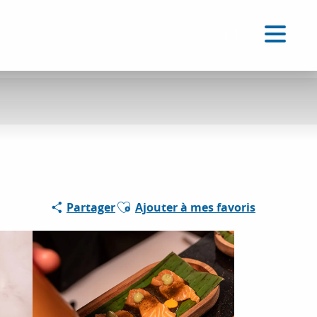
FR
Accessibilité
Recherche
Voir les favoris
Ajouter aux favoris
Partager
Ajouter à mes favoris