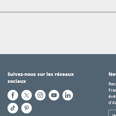
Suivez-nous sur les réseaux
Ne
sociaux
Rec
Fra
évé
d'A
J