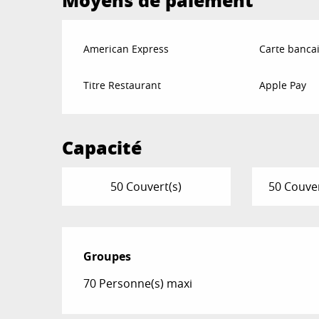
Moyens de paiement
American Express
Carte bancai
Titre Restaurant
Apple Pay
Capacité
50 Couvert(s)
50 Couver
Groupes
Groupes
70 Personne(s) maxi