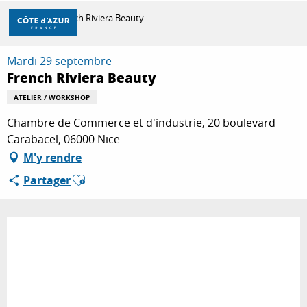
Aller
Accueil
French Riviera Beauty
au
contenu
principal
Mardi 29 septembre
DÉCOUVRIR
French Riviera Beauty
ATELIER / WORKSHOP
À FAIRE
Chambre de Commerce et d'industrie, 20 boulevard
Carabacel, 06000 Nice
M'y rendre
SÉJOURNER
Ajouter aux favoris
Partager