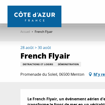
Aller
au
contenu
principal
Accueil
French Flyair
28 août > 30 août
French Flyair
DISTRACTIONS ET LOISIRS
DÉMONSTRATION
Promenade du Soleil, 06500 Menton
M'y r
Description
Le French Flyair, un événement aérien d'ex
transforme le front de mer en un véritabl