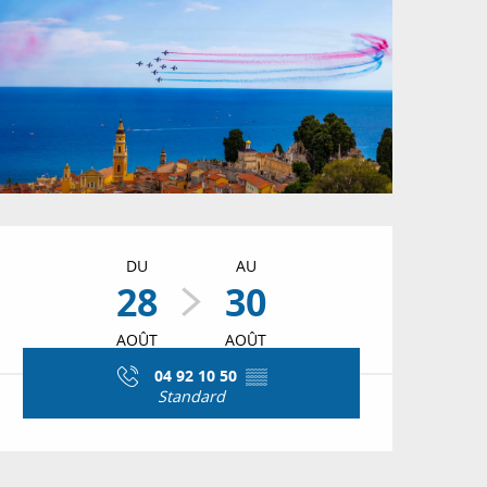
Ouverture et coordon
DU
AU
28
30
AOÛT
AOÛT
04 92 10 50
▒▒
Standard