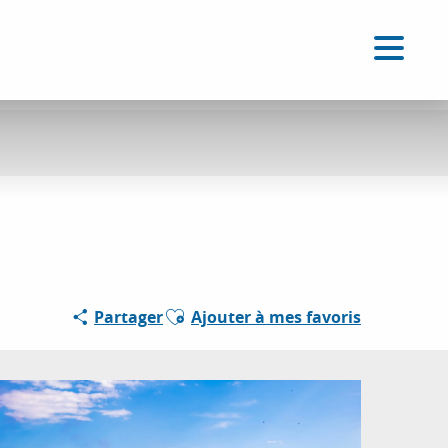
FR
Accessibilité
Recherche
Voir les favoris
Ajouter aux favoris
Partager
Ajouter à mes favoris