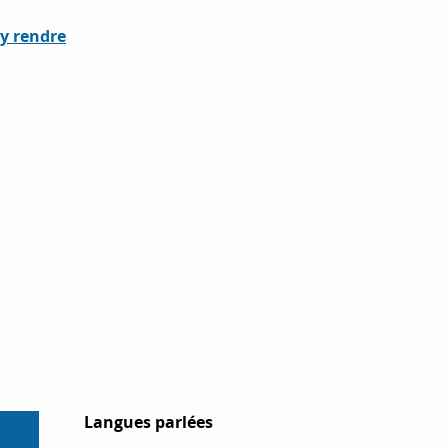
y rendre
Langues parlées
Langues parlées