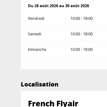
Du
Du
28 août 2026
28 août 2026
au
au
30 août 2026
30 août 2026
Vendredi
10:00 - 18:00
Samedi
10:00 - 18:00
Dimanche
10:00 - 18:00
Localisation
French Flyair