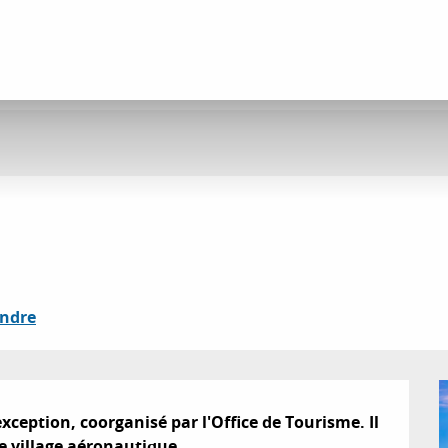
endre
ception, coorganisé par l'Office de Tourisme. Il 
e village aéronautique