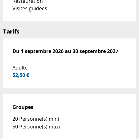
Restauration
Visites guidées
Tarifs
Du
Du
1 septembre 2026
1 septembre 2026
au
au
30 septembre 2027
30 septembre 2027
Adulte
52,50 €
Groupes
Groupes
20 Personne(s) mini
50 Personne(s) maxi