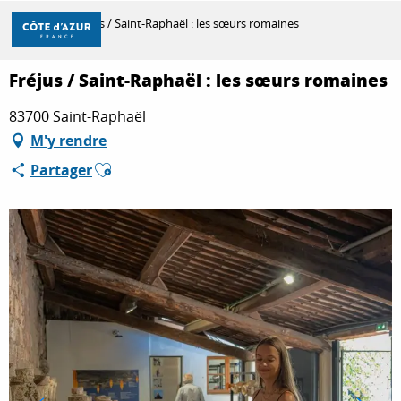
Aller
Accueil
Fréjus / Saint-Raphaël : les sœurs romaines
au
contenu
principal
Fréjus / Saint-Raphaël : les sœurs romaines
DÉCOUVRIR
83700 Saint-Raphaël
M'y rendre
À FAIRE
Ajouter aux favoris
Partager
SÉJOURNER