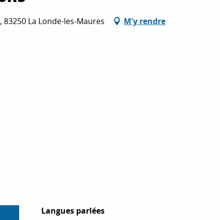
 83250 La Londe-les-Maures
M'y rendre
Langues parlées
Langues parlées