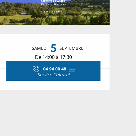
Ouverture et coordon
5
SAMEDI
SEPTEMBRE
De 14:00 à 17:30
04 94 00 48
▒▒
Service Culturel