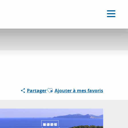
FR
Accessibilité
Recherche
Voir les favoris
Ajouter aux favoris
Partager
Ajouter à mes favoris