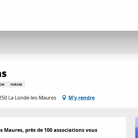
ns
ION
FORUM
250 La Londe-les-Maures
M'y rendre
es Maures, près de 100 associations vous 