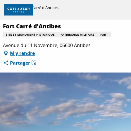
Aller
Accueil
Fort Carré d'Antibes
au
contenu
principal
Fort Carré d'Antibes
DÉCOUVRIR
SITE ET MONUMENT HISTORIQUE
PATRIMOINE MILITAIRE
FORT
Avenue du 11 Novembre, 06600 Antibes
À FAIRE
M'y rendre
Ajouter aux favoris
Partager
SÉJOURNER