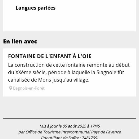
Langues parlées
Langues parlées
En lien avec
FONTAINE DE L'ENFANT À L'OIE
La construction de cette fontaine remonte au début
du XXème siècle, période à laquelle la Siagnole fût
canalisée de Mons jusqu’au village.
Bagnols-en-Forêt
Mis à jour le 05 août 2025 à 17:45
par Office de Tourisme Intercommunal Pays de Fayence
(Identifiant de l'offre :
7481799
)