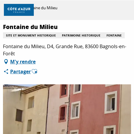
Aller
Accueil
Fontaine du Milieu
au
contenu
principal
Fontaine du Milieu
DÉCOUVRIR
SITE ET MONUMENT HISTORIQUE
PATRIMOINE HISTORIQUE
FONTAINE
Fontaine du Milieu, D4, Grande Rue, 83600 Bagnols-en-
À FAIRE
Forêt
M'y rendre
Ajouter aux favoris
Partager
SÉJOURNER