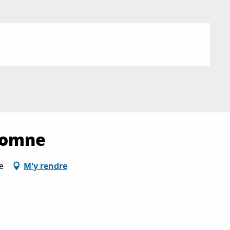
utomne
e
M'y rendre