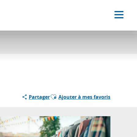
FR
Accessibilité
Recherche
Voir les favoris
Ajouter aux favoris
Partager
Ajouter à mes favoris