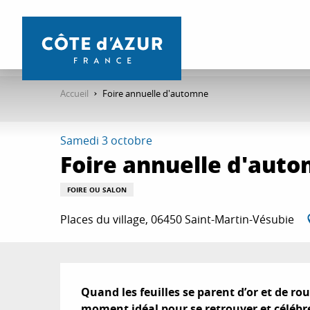
Aller
au
contenu
principal
Accueil
Foire annuelle d'automne
Samedi 3 octobre
Foire annuelle d'aut
FOIRE OU SALON
Places du village, 06450 Saint-Martin-Vésubie
Description
Quand les feuilles se parent d’or et de rouge
moment idéal pour se retrouver et célébrer