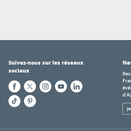
Suivez-nous sur les réseaux
Ne
sociaux
Rec
Fra
évé
d'A
J