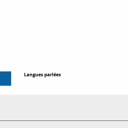
Langues parlées
Langues parlées