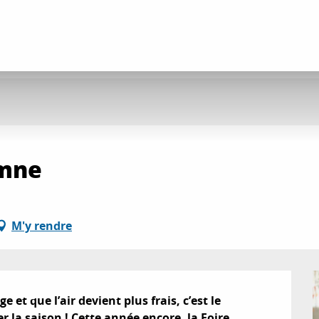
omne
M'y rendre
 et que l’air devient plus frais, c’est le 
 la saison ! Cette année encore, la Foire 